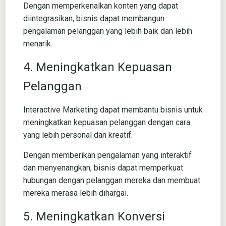
Dengan memperkenalkan konten yang dapat
diintegrasikan, bisnis dapat membangun
pengalaman pelanggan yang lebih baik dan lebih
menarik.
4. Meningkatkan Kepuasan
Pelanggan
Interactive Marketing dapat membantu bisnis untuk
meningkatkan kepuasan pelanggan dengan cara
yang lebih personal dan kreatif.
Dengan memberikan pengalaman yang interaktif
dan menyenangkan, bisnis dapat memperkuat
hubungan dengan pelanggan mereka dan membuat
mereka merasa lebih dihargai.
5. Meningkatkan Konversi