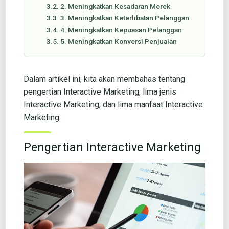
2. Meningkatkan Kesadaran Merek
3. Meningkatkan Keterlibatan Pelanggan
4. Meningkatkan Kepuasan Pelanggan
5. Meningkatkan Konversi Penjualan
Dalam artikel ini, kita akan membahas tentang
pengertian Interactive Marketing, lima jenis
Interactive Marketing, dan lima manfaat Interactive
Marketing.
Pengertian Interactive Marketing