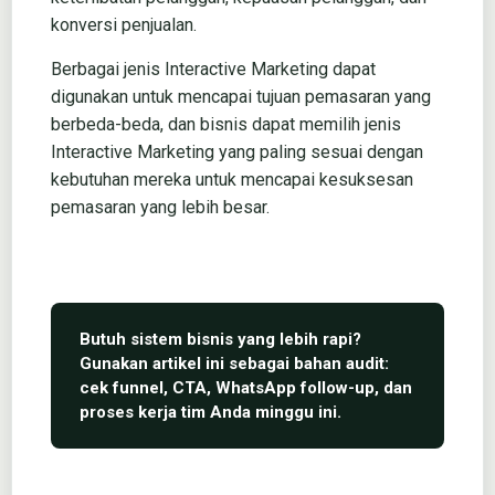
konversi penjualan.
Berbagai jenis Interactive Marketing dapat
digunakan untuk mencapai tujuan pemasaran yang
berbeda-beda, dan bisnis dapat memilih jenis
Interactive Marketing yang paling sesuai dengan
kebutuhan mereka untuk mencapai kesuksesan
pemasaran yang lebih besar.