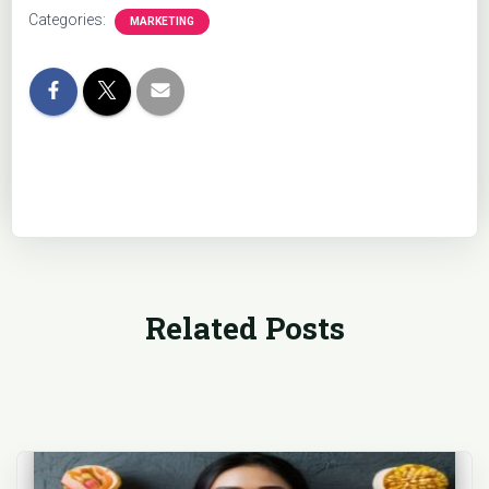
Categories:
MARKETING
Related Posts