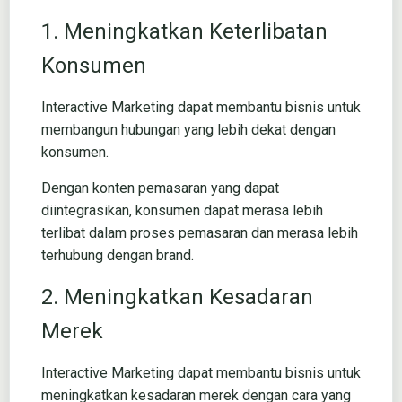
1. Meningkatkan Keterlibatan
Konsumen
Interactive Marketing dapat membantu bisnis untuk
membangun hubungan yang lebih dekat dengan
konsumen.
Dengan konten pemasaran yang dapat
diintegrasikan, konsumen dapat merasa lebih
terlibat dalam proses pemasaran dan merasa lebih
terhubung dengan brand.
2. Meningkatkan Kesadaran
Merek
Interactive Marketing dapat membantu bisnis untuk
meningkatkan kesadaran merek dengan cara yang