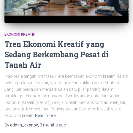
EKONOMI KREATIF
Tren Ekonomi Kreatif yang
Sedang Berkembang Pesat di
Tanah Air
Indonesia tengah memasuki era keemasan ekonomi kreatif. Dalam
beberapa tahun terakhir, sektor ini menunjukkan pertumbuhan
yang luar biasa dan menjadi salah satu pilar penting dalam
struktur perekonomian nasional. Berdasarkan data dari Badan
Ekonomi Kreatif (Bekraf) yang kini telah bertransformasi menjadi
bagian dari Kementerian Pariwisata dan Ekonomi Kreatif, sektor
ekonomi kreatif
Read more
By
admin_ekonov
,
3 months
ago