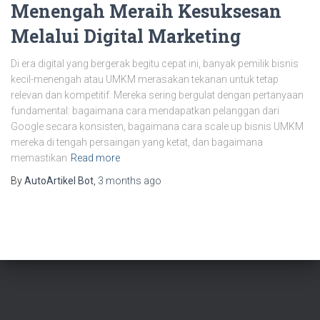
Menengah Meraih Kesuksesan
Melalui Digital Marketing
Di era digital yang bergerak begitu cepat ini, banyak pemilik bisnis
kecil-menengah atau UMKM merasakan tekanan untuk tetap
relevan dan kompetitif. Mereka sering bergulat dengan pertanyaan
fundamental: bagaimana cara mendapatkan pelanggan dari
Google secara konsisten, bagaimana cara scale up bisnis UMKM
mereka di tengah persaingan yang ketat, dan bagaimana
memastikan
Read more
By
AutoArtikel Bot
,
3 months
ago