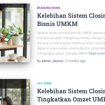
BRANDING BISNIS
Kelebihan Sistem Clos
Bisnis UMKM
Apakah Anda seorang pemilik UMKM, pebisnis o
merasa kesulitan mengelola interaksi dengan
merasa omzet stagnan karena proses closing y
digital ini, para pelaku usaha dituntut untuk le
menjangkau pasar. Banyak UMKM
Read more
By
admin_ekonov
,
2 months
ago
SEO UMKM
Kelebihan Sistem Clos
Tingkatkan Omzet U