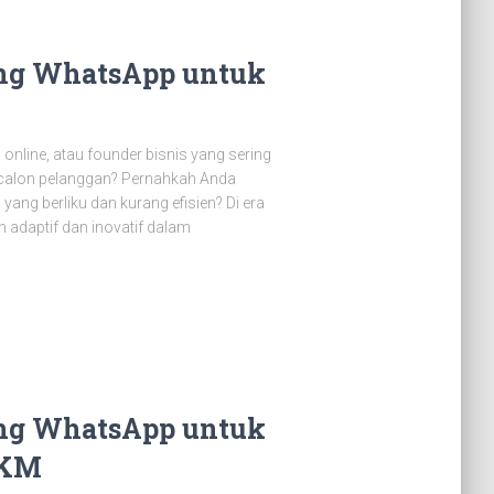
ing WhatsApp untuk
nline, atau founder bisnis yang sering
 calon pelanggan? Pernahkah Anda
ang berliku dan kurang efisien? Di era
bih adaptif dan inovatif dalam
ing WhatsApp untuk
MKM