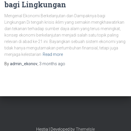
bagi Lingkungan
Mengenal Ekonomi Berkelanjutan dan Dampaknya bagi
Lingkungan Di tengah krisis iklim yang semakin mengkhawatirkan
dan tekanan terhadap sumber daya alam yang terus meningkat,
konsep ekonomi berkelanjutan menjadi salah satu topik paling
relevan di abad ke-21 ini. Bayangkan sebuah sistem ekonomi yang
tidak hanya mengutamakan pertumbuhan finansial, tetapi juga
menjaga kelestarian
Read more
By
admin_ekonov
,
3 months
ago
Hestia | Developed by
ThemeIsle