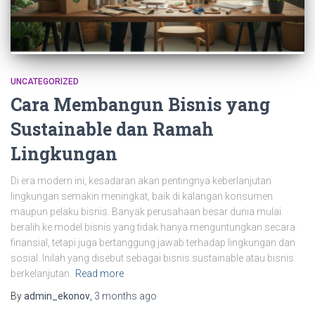
UNCATEGORIZED
Cara Membangun Bisnis yang
Sustainable dan Ramah
Lingkungan
Di era modern ini, kesadaran akan pentingnya keberlanjutan
lingkungan semakin meningkat, baik di kalangan konsumen
maupun pelaku bisnis. Banyak perusahaan besar dunia mulai
beralih ke model bisnis yang tidak hanya menguntungkan secara
finansial, tetapi juga bertanggung jawab terhadap lingkungan dan
sosial. Inilah yang disebut sebagai bisnis sustainable atau bisnis
berkelanjutan.
Read more
By
admin_ekonov
,
3 months
ago