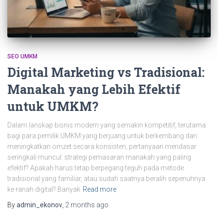
SEO UMKM
Digital Marketing vs Tradisional:
Manakah yang Lebih Efektif
untuk UMKM?
Dalam lanskap bisnis modern yang semakin kompetitif, terutama
bagi para pemilik UMKM yang berjuang untuk berkembang dan
meningkatkan omzet secara konsisten, pertanyaan mendasar
seringkali muncul: strategi pemasaran manakah yang paling
efektif? Apakah harus tetap berpegang teguh pada metode
tradisional yang familiar, atau sudah saatnya beralih sepenuhnya
ke ranah digital? Banyak
Read more
By
admin_ekonov
,
2 months
ago