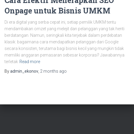
Cara Efektif Menerapkan SEO
Onpage untuk Bisnis UMKM
Di era digital yang serba cepat ini, setiap pemilik UMKM tentu
mendambakan omzet yang melejit dan pelanggan yang tak henti
berdatangan. Namun, seringkali kita terjebak dalam perdebatan
klasik: bagaimana cara mendapatkan pelanggan dari Google
secara konsisten, terutama bagi bisnis kecil yang mungkin tidak
memiliki anggaran pemasaran sebesar korporasi? Jawabannya
terletak
Read more
By
admin_ekonov
,
2 months
ago