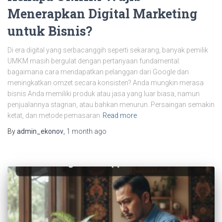
Menerapkan Digital Marketing
untuk Bisnis?
Di era digital yang serbacanggih seperti sekarang, banyak pemilik
UMKM masih bergulat dengan pertanyaan fundamental:
bagaimana cara mendapatkan pelanggan dari Google dan
meningkatkan omzet secara konsisten? Anda mungkin merasa
bisnis Anda memiliki produk atau jasa yang luar biasa, namun
penjualannya stagnan, atau bahkan menurun. Persaingan semakin
ketat, dan metode pemasaran
Read more
By
admin_ekonov
,
1 month
ago