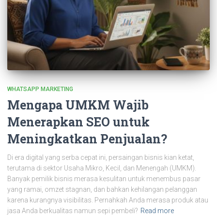
WHATSAPP MARKETING
Mengapa UMKM Wajib
Menerapkan SEO untuk
Meningkatkan Penjualan?
Di era digital yang serba cepat ini, persaingan bisnis kian ketat,
terutama di sektor Usaha Mikro, Kecil, dan Menengah (UMKM).
Banyak pemilik bisnis merasa kesulitan untuk menembus pasar
yang ramai, omzet stagnan, dan bahkan kehilangan pelanggan
karena kurangnya visibilitas. Pernahkah Anda merasa produk atau
jasa Anda berkualitas namun sepi pembeli?
Read more