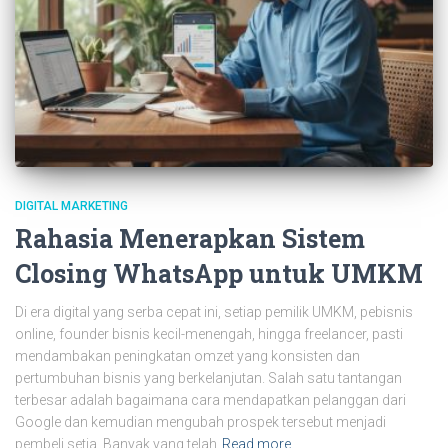
DIGITAL MARKETING
Rahasia Menerapkan Sistem
Closing WhatsApp untuk UMKM
Di era digital yang serba cepat ini, setiap pemilik UMKM, pebisnis
online, founder bisnis kecil-menengah, hingga freelancer, pasti
mendambakan peningkatan omzet yang konsisten dan
pertumbuhan bisnis yang berkelanjutan. Salah satu tantangan
terbesar adalah bagaimana cara mendapatkan pelanggan dari
Google dan kemudian mengubah prospek tersebut menjadi
pembeli setia. Banyak yang telah
Read more