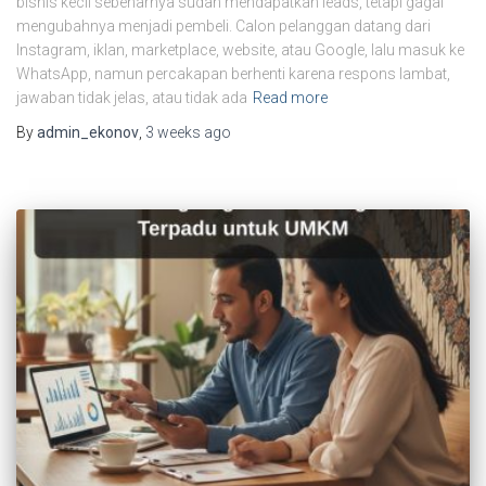
bisnis kecil sebenarnya sudah mendapatkan leads, tetapi gagal
mengubahnya menjadi pembeli. Calon pelanggan datang dari
Instagram, iklan, marketplace, website, atau Google, lalu masuk ke
WhatsApp, namun percakapan berhenti karena respons lambat,
jawaban tidak jelas, atau tidak ada
Read more
By
admin_ekonov
,
3 weeks
ago