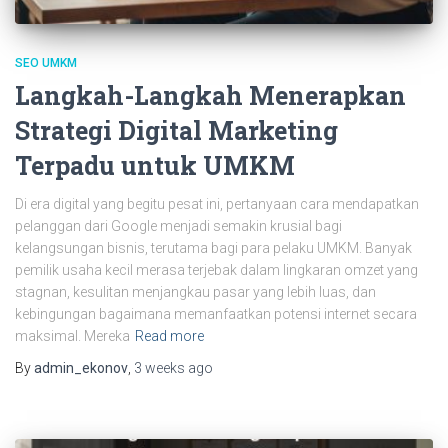
SEO UMKM
Langkah-Langkah Menerapkan
Strategi Digital Marketing
Terpadu untuk UMKM
Di era digital yang begitu pesat ini, pertanyaan cara mendapatkan
pelanggan dari Google menjadi semakin krusial bagi
kelangsungan bisnis, terutama bagi para pelaku UMKM. Banyak
pemilik usaha kecil merasa terjebak dalam lingkaran omzet yang
stagnan, kesulitan menjangkau pasar yang lebih luas, dan
kebingungan bagaimana memanfaatkan potensi internet secara
maksimal. Mereka
Read more
By
admin_ekonov
,
3 weeks
ago