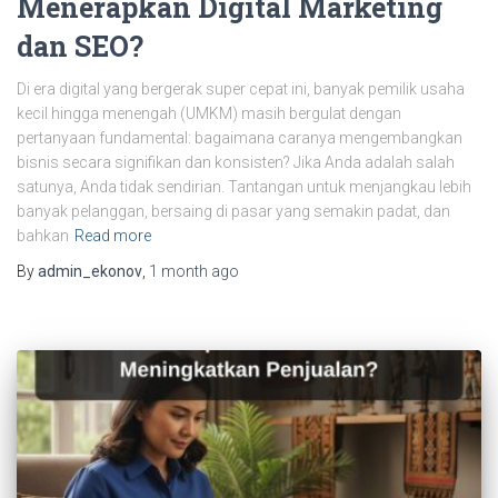
Menerapkan Digital Marketing
dan SEO?
Di era digital yang bergerak super cepat ini, banyak pemilik usaha
kecil hingga menengah (UMKM) masih bergulat dengan
pertanyaan fundamental: bagaimana caranya mengembangkan
bisnis secara signifikan dan konsisten? Jika Anda adalah salah
satunya, Anda tidak sendirian. Tantangan untuk menjangkau lebih
banyak pelanggan, bersaing di pasar yang semakin padat, dan
bahkan
Read more
By
admin_ekonov
,
1 month
ago