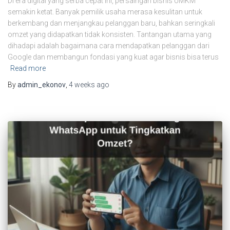
Di era digital yang serba cepat ini, persaingan bisnis UMKM
semakin ketat. Banyak pemilik usaha merasa kesulitan untuk
berkembang dan menjangkau pelanggan baru, bahkan seringkali
omzet yang didapatkan tidak konsisten. Tantangan utama yang
dihadapi adalah bagaimana cara mendapatkan pelanggan dari
Google dan membangun fondasi yang kuat agar bisnis bisa terus
Read more
By
admin_ekonov
,
4 weeks
ago