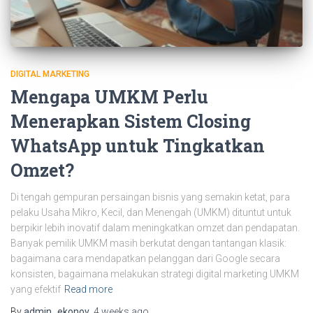
DIGITAL MARKETING
Mengapa UMKM Perlu
Menerapkan Sistem Closing
WhatsApp untuk Tingkatkan
Omzet?
Di tengah gempuran persaingan bisnis yang semakin ketat, para
pelaku Usaha Mikro, Kecil, dan Menengah (UMKM) dituntut untuk
berpikir lebih inovatif dalam meningkatkan omzet dan pendapatan.
Banyak pemilik UMKM masih berkutat dengan tantangan klasik:
bagaimana cara mendapatkan pelanggan dari Google secara
konsisten, bagaimana melakukan strategi digital marketing UMKM
yang efektif
Read more
By
admin_ekonov
,
4 weeks
ago