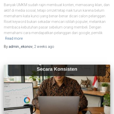
Banyak UMKM sudah rajin membuat konten, memasang iklan, dan
aktif di media sosial, tetapi omzet tetap naik turun karena belum
memahami kata kunci yang benar-benar dicari calon pelanggan.
Riset keyword bukan sekadar mencari istilah populer, melainkan
membaca kebutuhan pasar sebelum orang membeli. Dengan
memahami cara mendapatkan pelanggan dari google, pemilik
Read more
By
admin_ekonov
,
2 weeks
ago