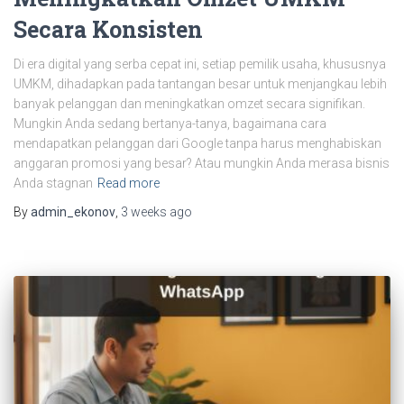
Secara Konsisten
Di era digital yang serba cepat ini, setiap pemilik usaha, khususnya
UMKM, dihadapkan pada tantangan besar untuk menjangkau lebih
banyak pelanggan dan meningkatkan omzet secara signifikan.
Mungkin Anda sedang bertanya-tanya, bagaimana cara
mendapatkan pelanggan dari Google tanpa harus menghabiskan
anggaran promosi yang besar? Atau mungkin Anda merasa bisnis
Anda stagnan
Read more
By
admin_ekonov
,
3 weeks
ago