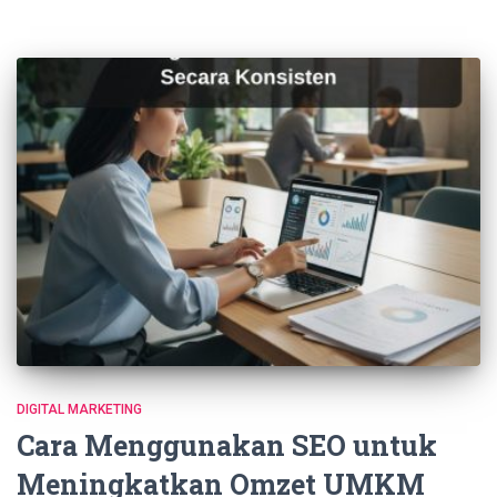
DIGITAL MARKETING
Cara Menggunakan SEO untuk
Meningkatkan Omzet UMKM