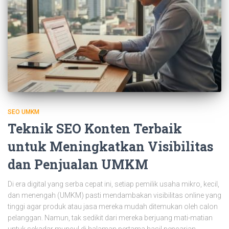
SEO UMKM
Teknik SEO Konten Terbaik
untuk Meningkatkan Visibilitas
dan Penjualan UMKM
Di era digital yang serba cepat ini, setiap pemilik usaha mikro, kecil,
dan menengah (UMKM) pasti mendambakan visibilitas online yang
tinggi agar produk atau jasa mereka mudah ditemukan oleh calon
pelanggan. Namun, tak sedikit dari mereka berjuang mati-matian
untuk sekadar muncul di halaman pertama hasil pencarian