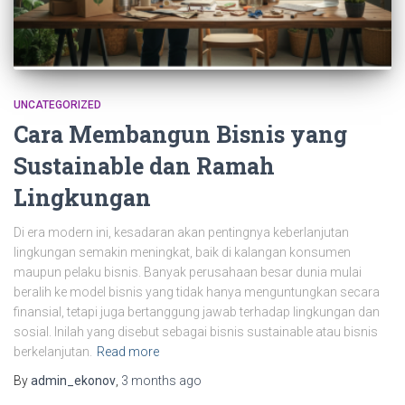
UNCATEGORIZED
Cara Membangun Bisnis yang
Sustainable dan Ramah
Lingkungan
Di era modern ini, kesadaran akan pentingnya keberlanjutan
lingkungan semakin meningkat, baik di kalangan konsumen
maupun pelaku bisnis. Banyak perusahaan besar dunia mulai
beralih ke model bisnis yang tidak hanya menguntungkan secara
finansial, tetapi juga bertanggung jawab terhadap lingkungan dan
sosial. Inilah yang disebut sebagai bisnis sustainable atau bisnis
berkelanjutan.
Read more
By
admin_ekonov
,
3 months
ago