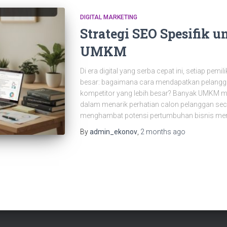
DIGITAL MARKETING
Strategi SEO Spesifik u
UMKM
Di era digital yang serba cepat ini, setiap pe
besar: bagaimana cara mendapatkan pelangga
kompetitor yang lebih besar? Banyak UMKM ma
dalam menarik perhatian calon pelanggan seca
menghambat potensi pertumbuhan bisnis me
By
admin_ekonov
,
2 months
ago