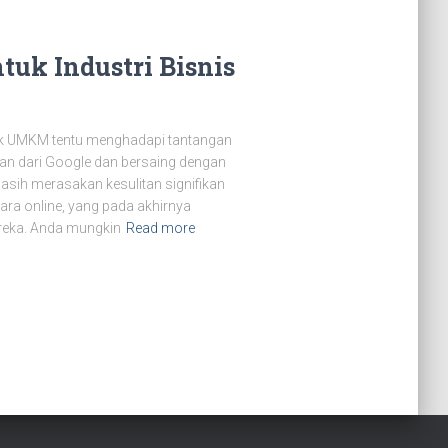
ntuk Industri Bisnis
milik UMKM tentu menghadapi tantangan
n dari Google dan bersaing dengan
sih merasakan kesulitan signifikan
ra online, yang pada akhirnya
reka. Anda mungkin
Read more