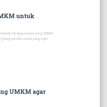
 UMKM untuk
embeli: Strategi konten blog UMKM
ng bagi pemilik usaha yang ingin
eting UMKM agar