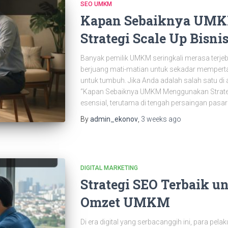
SEO UMKM
Kapan Sebaiknya UM
Strategi Scale Up Bisni
Banyak pemilik UMKM seringkali merasa terjeba
berjuang mati-matian untuk sekadar mempert
untuk tumbuh. Jika Anda adalah salah satu di 
“Kapan Sebaiknya UMKM Menggunakan Strategi 
esensial, terutama di tengah persaingan pasar
By
admin_ekonov
,
3 weeks
ago
DIGITAL MARKETING
Strategi SEO Terbaik 
Omzet UMKM
Di era digital yang serbacanggih ini, para pel