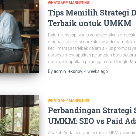
WHATSAPP MARKETING
Tips Memilih Strategi 
Terbaik untuk UMKM
Dalam lanskap bisnis yang semakin kompetiti
stagnasi omzet seringkali menjadi momok ya
kecil merasa terjebak dalam siklus promosi ya
caranya mendapatkan pelanggan baru secara
cara mendapatkan pelanggan dari Google. Masa
By
admin_ekonov
,
4 weeks
ago
WHATSAPP MARKETING
Perbandingan Strategi 
UMKM: SEO vs Paid Ad
Apakah Anda seorang pemilik UMKM, pebisnis o