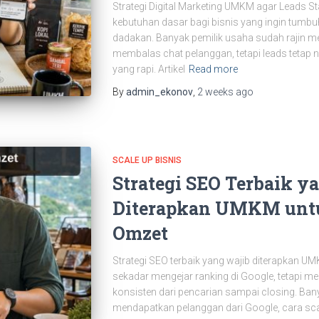
Strategi Digital Marketing UMKM agar Leads Sta
kebutuhan dasar bagi bisnis yang ingin tumb
dadakan. Banyak pemilik usaha sudah rajin m
membalas chat pelanggan, tetapi leads tetap 
yang rapi. Artikel
Read more
By
admin_ekonov
,
2 weeks
ago
SCALE UP BISNIS
Strategi SEO Terbaik y
Diterapkan UMKM unt
Omzet
Strategi SEO terbaik yang wajib diterapkan 
sekadar mengejar ranking di Google, tetapi 
konsisten dari pencarian sampai closing. Bany
mendapatkan pelanggan dari Google, cara scale