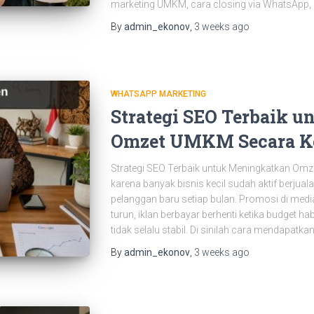
marketing UMKM, cara closing via WhatsApp,
By
admin_ekonov
,
3 weeks
ago
WHATSAPP MARKETING
Strategi SEO Terbaik 
Omzet UMKM Secara K
Strategi SEO Terbaik untuk Meningkatkan Om
karena banyak bisnis kecil sudah aktif berjual
pelanggan baru setiap bulan. Promosi di medi
turun, iklan berbayar berhenti ketika budget 
tidak selalu stabil. Di sinilah cara mendapatka
By
admin_ekonov
,
3 weeks
ago