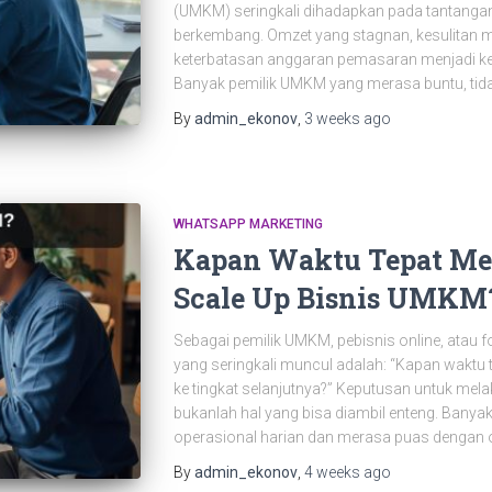
(UMKM) seringkali dihadapkan pada tantangan
berkembang. Omzet yang stagnan, kesulitan m
keterbatasan anggaran pemasaran menjadi ke
Banyak pemilik UMKM yang merasa buntu, tid
By
admin_ekonov
,
3 weeks
ago
WHATSAPP MARKETING
Kapan Waktu Tepat Me
Scale Up Bisnis UMKM
Sebagai pemilik UMKM, pebisnis online, atau 
yang seringkali muncul adalah: “Kapan waktu
ke tingkat selanjutnya?” Keputusan untuk mel
bukanlah hal yang bisa diambil enteng. Banya
operasional harian dan merasa puas dengan
By
admin_ekonov
,
4 weeks
ago