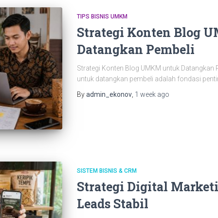
TIPS BISNIS UMKM
Strategi Konten Blog
Datangkan Pembeli
Strategi Konten Blog UMKM untuk Datangkan P
untuk datangkan pembeli adalah fondasi penti
By
admin_ekonov
,
1 week
ago
SISTEM BISNIS & CRM
Strategi Digital Mark
Leads Stabil