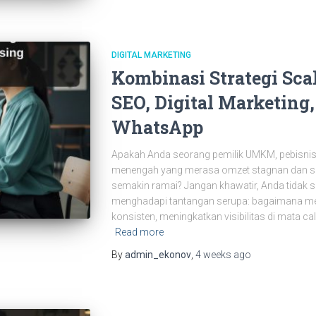
DIGITAL MARKETING
Kombinasi Strategi Sc
SEO, Digital Marketing,
WhatsApp
Apakah Anda seorang pemilik UMKM, pebisnis on
menengah yang merasa omzet stagnan dan sulit
semakin ramai? Jangan khawatir, Anda tidak 
menghadapi tantangan serupa: bagaimana me
konsisten, meningkatkan visibilitas di mata 
Read more
By
admin_ekonov
,
4 weeks
ago