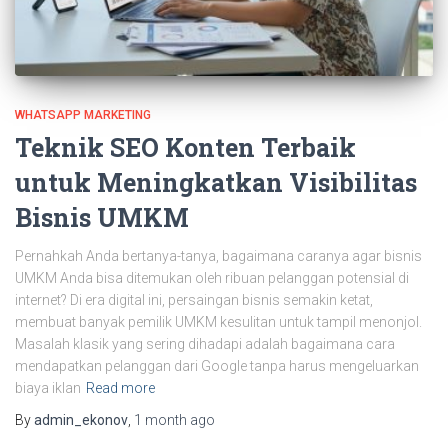
WHATSAPP MARKETING
Teknik SEO Konten Terbaik
untuk Meningkatkan Visibilitas
Bisnis UMKM
Pernahkah Anda bertanya-tanya, bagaimana caranya agar bisnis
UMKM Anda bisa ditemukan oleh ribuan pelanggan potensial di
internet? Di era digital ini, persaingan bisnis semakin ketat,
membuat banyak pemilik UMKM kesulitan untuk tampil menonjol.
Masalah klasik yang sering dihadapi adalah bagaimana cara
mendapatkan pelanggan dari Google tanpa harus mengeluarkan
biaya iklan
Read more
By
admin_ekonov
,
1 month
ago