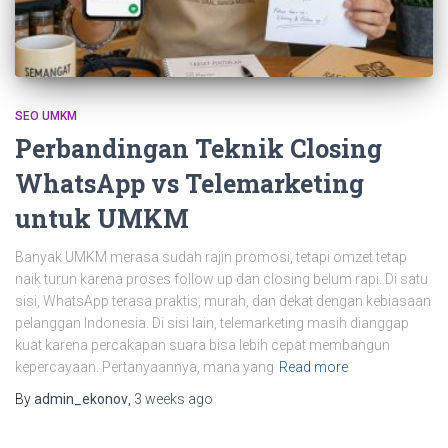
SEO UMKM
Perbandingan Teknik Closing
WhatsApp vs Telemarketing
untuk UMKM
Banyak UMKM merasa sudah rajin promosi, tetapi omzet tetap
naik turun karena proses follow up dan closing belum rapi. Di satu
sisi, WhatsApp terasa praktis, murah, dan dekat dengan kebiasaan
pelanggan Indonesia. Di sisi lain, telemarketing masih dianggap
kuat karena percakapan suara bisa lebih cepat membangun
kepercayaan. Pertanyaannya, mana yang
Read more
By
admin_ekonov
,
3 weeks
ago