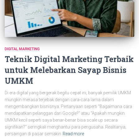
DIGITAL MARKETING
Teknik Digital Marketing Terbaik
untuk Melebarkan Sayap Bisnis
UMKM
Di era digital yang bergerak begitu cepat ini, banyak pemilik UMKM
mungkin merasa terjebak dengan cara-cara lama dalam
mengembangkan bisnisnya. Pertanyaan seperti “Bagaimana cara
mendapatkan pelanggan dari Google?” atau “Apakah mungkin
UMKM kecil seperti saya benar-benar bisa scale up secara
signifikan?” seringkali menghantui para pengusaha. Realitanya,
persaingan di pasar semakin
Read more