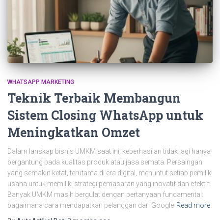
WHATSAPP MARKETING
Teknik Terbaik Membangun
Sistem Closing WhatsApp untuk
Meningkatkan Omzet
Dalam lanskap bisnis UMKM saat ini, keberhasilan tidak lagi hanya
bergantung pada kualitas produk atau jasa semata. Persaingan
yang semakin ketat, terutama di era digital, menuntut setiap pemilik
usaha untuk memiliki strategi pemasaran yang inovatif dan efektif.
Banyak UMKM masih bergulat dengan pertanyaan fundamental:
bagaimana cara mendapatkan pelanggan dari Google
Read more