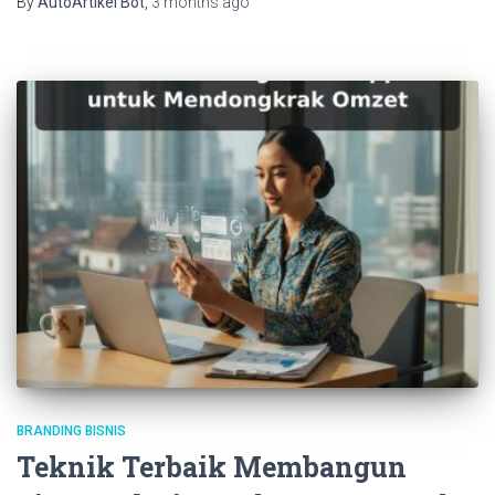
By
AutoArtikel Bot
,
3 months
ago
BRANDING BISNIS
Teknik Terbaik Membangun