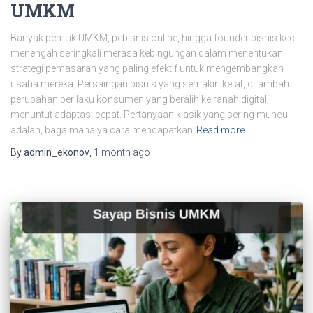
UMKM
Banyak pemilik UMKM, pebisnis online, hingga founder bisnis kecil-
menengah seringkali merasa kebingungan dalam menentukan
strategi pemasaran yang paling efektif untuk mengembangkan
usaha mereka. Persaingan bisnis yang semakin ketat, ditambah
perubahan perilaku konsumen yang beralih ke ranah digital,
menuntut adaptasi cepat. Pertanyaan klasik yang sering muncul
adalah, bagaimana ya cara mendapatkan
Read more
By
admin_ekonov
,
1 month
ago