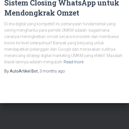
Sistem Closing WhatsApp untuk
Mendongkrak Omzet
Di era digital yang kompetitif ini, pertanyaan fundamental yang
sering menghantui para pemilik UMKM adalah: bagaimana
caranya meningkatkan omzet secara konsisten dan membawa
bisnis ke level selanjutnya? Banyak yang berjuang untuk
mendapatkan pelanggan dari Google dan merasakan sulitnya
merancang strategi digital marketing UMKM yang efektif. Masalah
klasik lainnya adalah mengubah
Read more
By
AutoArtikel Bot
,
3 months
ago