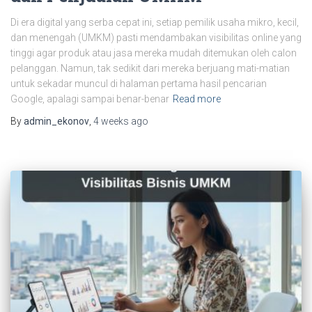
Di era digital yang serba cepat ini, setiap pemilik usaha mikro, kecil,
dan menengah (UMKM) pasti mendambakan visibilitas online yang
tinggi agar produk atau jasa mereka mudah ditemukan oleh calon
pelanggan. Namun, tak sedikit dari mereka berjuang mati-matian
untuk sekadar muncul di halaman pertama hasil pencarian
Google, apalagi sampai benar-benar
Read more
By
admin_ekonov
,
4 weeks
ago