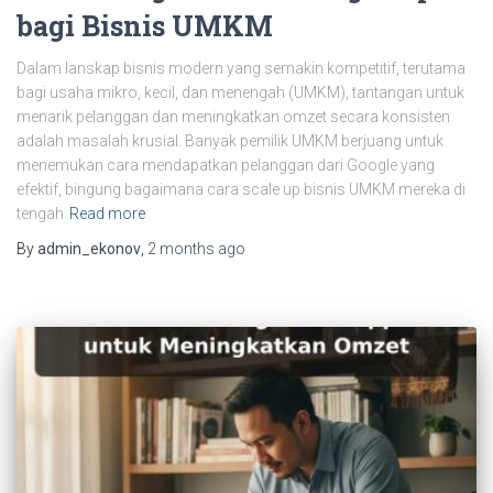
bagi Bisnis UMKM
Dalam lanskap bisnis modern yang semakin kompetitif, terutama
bagi usaha mikro, kecil, dan menengah (UMKM), tantangan untuk
menarik pelanggan dan meningkatkan omzet secara konsisten
adalah masalah krusial. Banyak pemilik UMKM berjuang untuk
menemukan cara mendapatkan pelanggan dari Google yang
efektif, bingung bagaimana cara scale up bisnis UMKM mereka di
tengah
Read more
By
admin_ekonov
,
2 months
ago