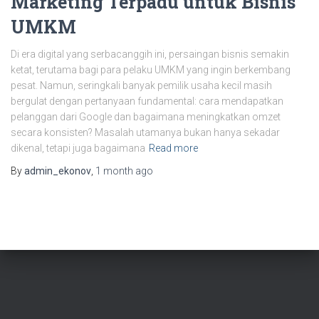
Marketing Terpadu untuk Bisnis
UMKM
Di era digital yang serbacanggih ini, persaingan bisnis semakin
ketat, terutama bagi para pelaku UMKM yang ingin berkembang
pesat. Namun, seringkali banyak pemilik usaha kecil masih
bergulat dengan pertanyaan fundamental: cara mendapatkan
pelanggan dari Google dan bagaimana meningkatkan omzet
secara konsisten? Masalah utamanya bukan hanya sekadar
dikenal, tetapi juga bagaimana
Read more
By
admin_ekonov
,
1 month
ago