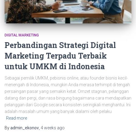
DIGITAL MARKETING
Perbandingan Strategi Digital
Marketing Terpadu Terbaik
untuk UMKM di Indonesia
Sebagai pemilik UMKM, pebisnis online, atau founder bisnis kecil-
menengah di Indonesia, mungkin Anda merasa terhimpit di tengah
persaingan pasar yang semakin ketat. Omzet stagnan, pelanggan
datang dan pergi, dan rasa bingung bagaimana cara mendapatkan
pelanggan dari Google secara konsisten seringkali menghantui. Ini
adalah masalah umum yang banyak dialami oleh pelaku
Read more
By
admin_ekonov
,
4 weeks
ago