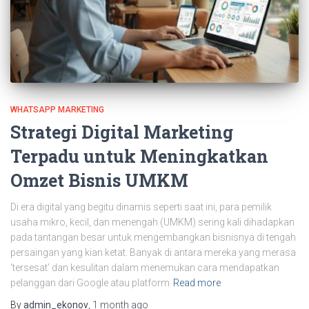
WHATSAPP MARKETING
Strategi Digital Marketing
Terpadu untuk Meningkatkan
Omzet Bisnis UMKM
Di era digital yang begitu dinamis seperti saat ini, para pemilik
usaha mikro, kecil, dan menengah (UMKM) sering kali dihadapkan
pada tantangan besar untuk mengembangkan bisnisnya di tengah
persaingan yang kian ketat. Banyak di antara mereka yang merasa
‘tersesat’ dan kesulitan dalam menemukan cara mendapatkan
pelanggan dari Google atau platform
Read more
By
admin_ekonov
,
1 month
ago