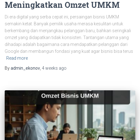
Meningkatkan Omzet UMKM
Di era digital yang serba cepat ini, persaingan bisnis UMKM
semakin ketat. Banyak pemilik usaha merasa kesulitan untuk
berkembang dan menjangkau pelanggan baru, bahkan seringkali
omzet yang didapatkan tidak konsisten. Tantangan utama yang
dihadapi adalah bagaimana cara mendapatkan pelanggan dari
Google dan membangun fondasi yang kuat agar bisnis bisa terus
Read more
By
admin_ekonov
,
4 weeks
ago