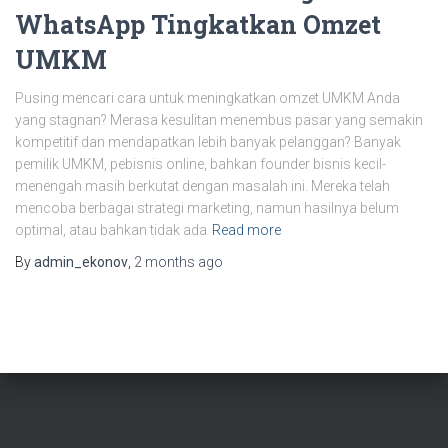
WhatsApp Tingkatkan Omzet
UMKM
Pusing mencari cara untuk meningkatkan omzet UMKM Anda
yang stagnan? Merasa kesulitan menembus pasar yang semakin
kompetitif dan mendapatkan lebih banyak pelanggan? Banyak
pemilik UMKM, pebisnis online, bahkan founder bisnis kecil-
menengah masih berkutat dengan masalah ini. Mereka telah
mencoba berbagai strategi marketing, namun hasilnya belum
optimal, atau bahkan tidak ada
Read more
By
admin_ekonov
,
2 months
ago