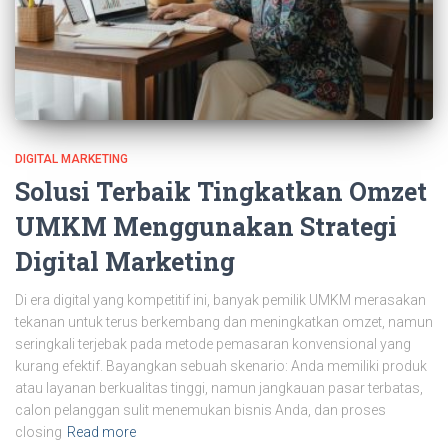
DIGITAL MARKETING
Solusi Terbaik Tingkatkan Omzet
UMKM Menggunakan Strategi
Digital Marketing
Di era digital yang kompetitif ini, banyak pemilik UMKM merasakan
tekanan untuk terus berkembang dan meningkatkan omzet, namun
seringkali terjebak pada metode pemasaran konvensional yang
kurang efektif. Bayangkan sebuah skenario: Anda memiliki produk
atau layanan berkualitas tinggi, namun jangkauan pasar terbatas,
calon pelanggan sulit menemukan bisnis Anda, dan proses
closing
Read more