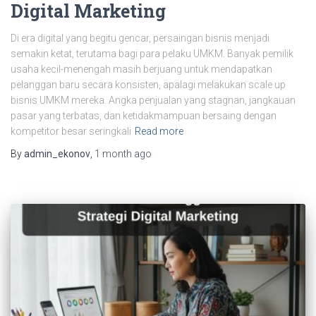
Digital Marketing
Di era digital yang begitu gencar, persaingan bisnis menjadi
semakin ketat, terutama bagi para pelaku UMKM. Banyak pemilik
usaha kecil-menengah masih berjuang untuk mendapatkan
pelanggan baru secara konsisten, apalagi melakukan scale up
bisnis UMKM mereka. Angka penjualan yang stagnan, jangkauan
pasar yang terbatas, dan ketidakmampuan bersaing dengan
kompetitor besar seringkali
Read more
By
admin_ekonov
,
1 month
ago