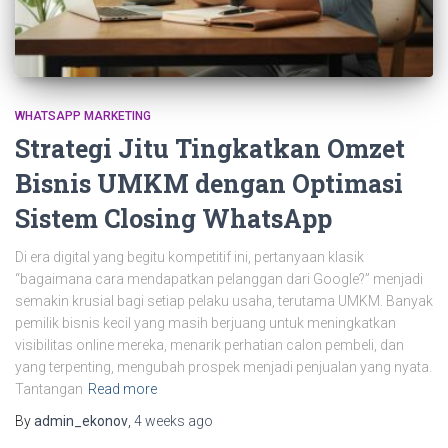
WHATSAPP MARKETING
Strategi Jitu Tingkatkan Omzet
Bisnis UMKM dengan Optimasi
Sistem Closing WhatsApp
Di era digital yang begitu kompetitif ini, pertanyaan klasik
“bagaimana cara mendapatkan pelanggan dari Google?” menjadi
semakin krusial bagi setiap pelaku usaha, terutama UMKM. Banyak
pemilik bisnis kecil yang masih berjuang untuk meningkatkan
visibilitas online mereka, menarik perhatian calon pembeli, dan
yang terpenting, mengubah prospek menjadi penjualan yang nyata.
Tantangan
Read more
By
admin_ekonov
,
4 weeks
ago