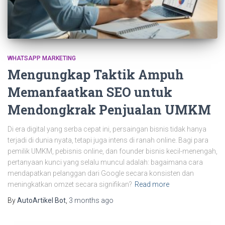
WHATSAPP MARKETING
Mengungkap Taktik Ampuh
Memanfaatkan SEO untuk
Mendongkrak Penjualan UMKM
Di era digital yang serba cepat ini, persaingan bisnis tidak hanya
terjadi di dunia nyata, tetapi juga intens di ranah online. Bagi para
pemilik UMKM, pebisnis online, dan founder bisnis kecil-menengah,
pertanyaan kunci yang selalu muncul adalah: bagaimana cara
mendapatkan pelanggan dari Google secara konsisten dan
meningkatkan omzet secara signifikan?
Read more
By
AutoArtikel Bot
,
3 months
ago