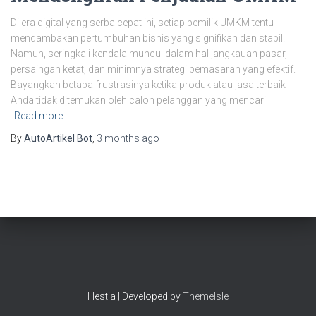
Di era digital yang serba cepat ini, setiap pemilik UMKM tentu
mendambakan pertumbuhan bisnis yang signifikan dan stabil.
Namun, seringkali kendala muncul dalam hal jangkauan pasar,
persaingan ketat, dan minimnya strategi pemasaran yang efektif.
Bayangkan betapa frustrasinya ketika produk atau jasa terbaik
Anda tidak ditemukan oleh calon pelanggan yang mencari
Read more
By
AutoArtikel Bot
,
3 months
ago
Hestia | Developed by
ThemeIsle