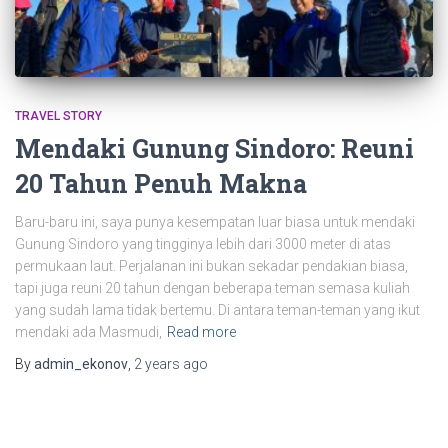
TRAVEL STORY
Mendaki Gunung Sindoro: Reuni
20 Tahun Penuh Makna
Baru-baru ini, saya punya kesempatan luar biasa untuk mendaki
Gunung Sindoro yang tingginya lebih dari 3000 meter di atas
permukaan laut. Perjalanan ini bukan sekadar pendakian biasa,
tapi juga reuni 20 tahun dengan beberapa teman semasa kuliah
yang sudah lama tidak bertemu. Di antara teman-teman yang ikut
mendaki ada Masmudi,
Read more
By
admin_ekonov
,
2 years
ago