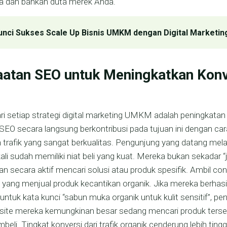
ia dan bahkan duta merek Anda.
unci Sukses Scale Up Bisnis UMKM dengan Digital Marketin
atan SEO untuk Meningkatkan Konv
ari setiap strategi digital marketing UMKM adalah peningkata
 SEO secara langsung berkontribusi pada tujuan ini dengan car
rafik yang sangat berkualitas. Pengunjung yang datang melal
ali sudah memiliki niat beli yang kuat. Mereka bukan sekadar “j
kan secara aktif mencari solusi atau produk spesifik. Ambil co
yang menjual produk kecantikan organik. Jika mereka berhas
 untuk kata kunci “sabun muka organik untuk kulit sensitif”, p
site mereka kemungkinan besar sedang mencari produk ters
eli. Tingkat konversi dari trafik organik cenderung lebih ting