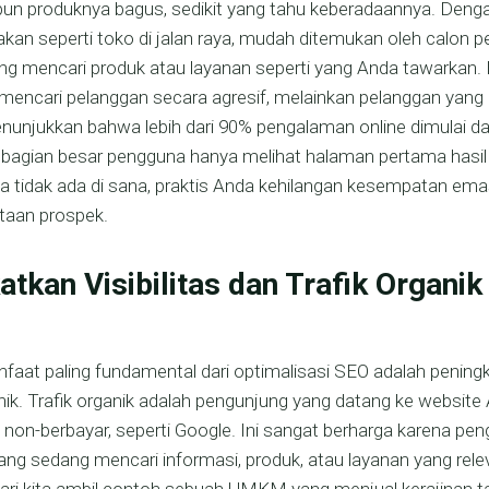
pun produknya bagus, sedikit yang tahu keberadaannya. Deng
kan seperti toko di jalan raya, mudah ditemukan oleh calon 
mencari produk atau layanan seperti yang Anda tawarkan. In
gi mencari pelanggan secara agresif, melainkan pelanggan yan
unjukkan bahwa lebih dari 90% pengalaman online dimulai da
ebagian besar pengguna hanya melihat halaman pertama hasil
da tidak ada di sana, praktis Anda kehilangan kesempatan em
taan prospek.
tkan Visibilitas dan Trafik Organi
faat paling fundamental dari optimalisasi SEO adalah peningka
anik. Trafik organik adalah pengunjung yang datang ke website
n non-berbayar, seperti Google. Ini sangat berharga karena pe
ng sedang mencari informasi, produk, atau layanan yang rel