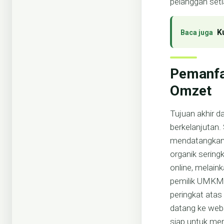
pelanggan set
K
Pemanfa
Omzet
Tujuan akhir d
berkelanjutan.
mendatangkan t
organik seringk
online, melain
pemilik UMKM 
peringkat atas
datang ke web
siap untuk memb