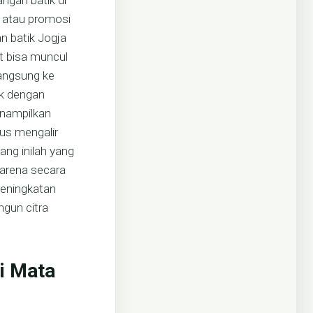
ngan batik di
 atau promosi
n batik Jogja
t bisa muncul
angsung ke
ik dengan
enampilkan
rus mengalir
ng inilah yang
arena secara
Peningkatan
ngun citra
i Mata