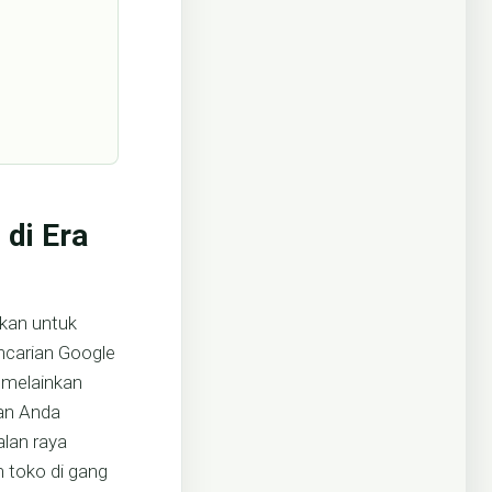
di Era
ukan untuk
ncarian Google
 melainkan
kan Anda
alan raya
 toko di gang