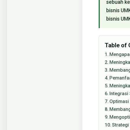
sebuah ke
bisnis UM
bisnis UM
Table of
Mengapa 
Meningkat
Membangu
Pemanfaa
Meningkat
Integrasi
Optimasi
Membangu
Mengopti
Strateg