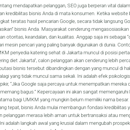
entang mendapatkan pelanggan, SEO juga berperan vital da
n kredibilitas bisnis Anda di mata konsumen. Ketika website 
ngkat teratas hasil pencarian Google, secara tidak langsung G
ikan” bisnis Anda. Masyarakat cenderung mengasosiasikan p
an otoritas, keandalan, dan kualitas. Anggap saja ini sebagai 
ari mesin pencari yang paling banyak digunakan di dunia. Cont
KM penyedia katering sehat di Jakarta muncul di posisi pert
ering diet Jakarta”, calon pelanggan akan cenderung lebih per
eputasi bisnis tersebut dibandingkan dengan yang muncul di 
alagi yang tidak muncul sama sekali. Ini adalah efek psikologi
pikir, “Jika Google saja percaya untuk menempatkan mereka di
a memang bagus.” Kepercayaan ini akan sangat memengaruhi
rutama bagi UMKM yang mungkin belum memiliki nama besar
ang tepat, bisnis Anda mulai membangun fondasi kredibilitas y
 pelanggan merasa lebih aman untuk bertransaksi atau me
Ini adalah langkah awal yang krusial dalam mengubah prospe