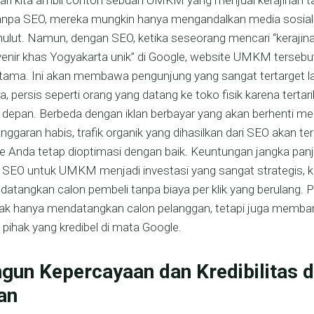
ari kita ambil contoh sebuah UMKM yang menjual kerajinan ta
anpa SEO, mereka mungkin hanya mengandalkan media sosial
mulut. Namun, dengan SEO, ketika seseorang mencari “kerajina
uvenir khas Yogyakarta unik” di Google, website UMKM tersebu
rtama. Ini akan membawa pengunjung yang sangat tertarget l
, persis seperti orang yang datang ke toko fisik karena tertar
 depan. Berbeda dengan iklan berbayar yang akan berhenti m
nggaran habis, trafik organik yang dihasilkan dari SEO akan te
 Anda tetap dioptimasi dengan baik. Keuntungan jangka panja
SEO untuk UMKM menjadi investasi yang sangat strategis, k
atangkan calon pembeli tanpa biaya per klik yang berulang. 
i tidak hanya mendatangkan calon pelanggan, tetapi juga memba
pihak yang kredibel di mata Google.
un Kepercayaan dan Kredibilitas d
an