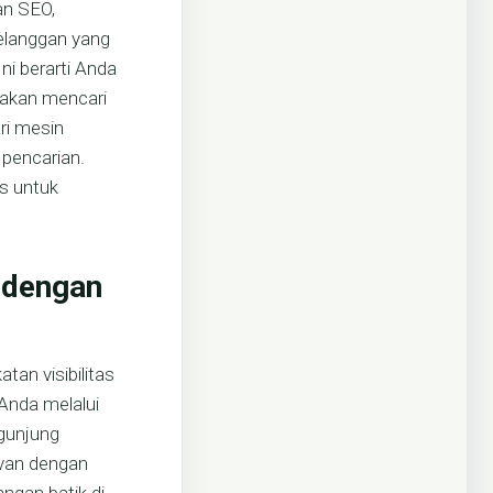
an SEO,
pelanggan yang
i berarti Anda
g akan mencari
ri mesin
 pencarian.
as untuk
k dengan
tan visibilitas
 Anda melalui
ngunjung
evan dengan