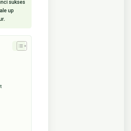
nci sukses
ale up
ur.
t