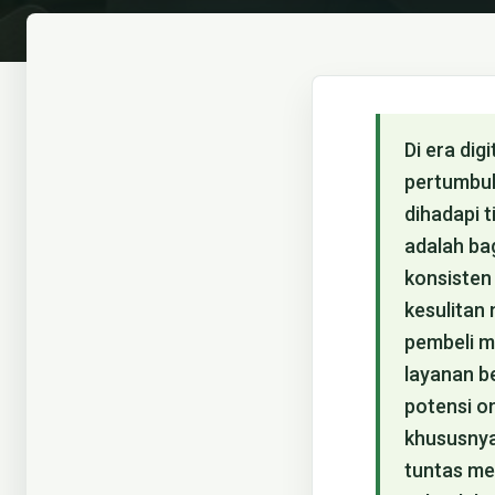
Di era di
pertumbuh
dihadapi t
adalah ba
konsisten
kesulitan
pembeli m
layanan be
potensi om
khususnya 
tuntas me