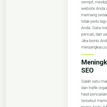
sempit; meski
website Anda a
memang sedang 
tidak perlu la
Anda. Data men
pencari, dan s
Jika bisnis An
menjangkau ju
Meningka
SEO
Salah satu man
dan trafik org
hasil pencaria
tersebut mema