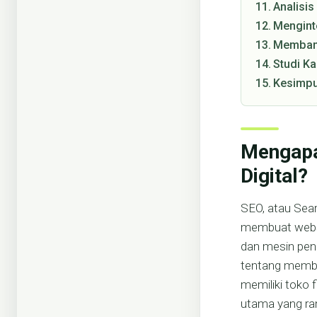
Analisis
Mengint
Membang
Studi K
Kesimpu
Mengapa
Digital?
SEO, atau Sear
membuat websit
dan mesin penc
tentang memba
memiliki toko f
utama yang ram