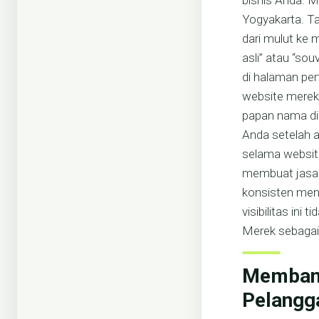
bisnis Anda. M
Yogyakarta. T
dari mulut ke 
asli” atau “so
di halaman pe
website mereka
papan nama di
Anda setelah a
selama website
membuat jasa 
konsisten mend
visibilitas in
Merek sebagai 
Membang
Pelangg