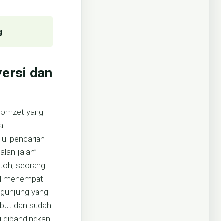
g
ersi dan
n omzet yang
a
ui pencarian
alan-jalan”
ntoh, seorang
il menempati
engunjung yang
ebut dan sudah
gi dibandingkan