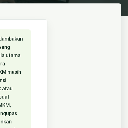
endambakan
 yang
dala utama
ara
MKM masih
nsi
k atau
mbuat
UMKM,
mengupas
inkan