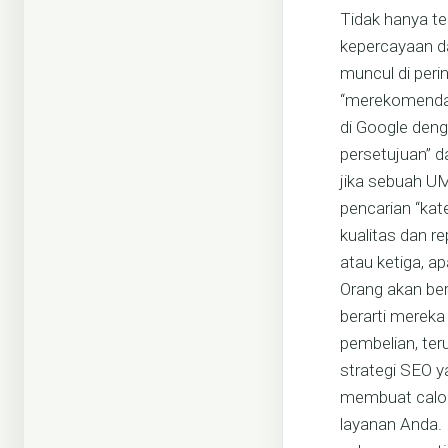
Tidak hanya t
kepercayaan da
muncul di peri
“merekomendas
di Google deng
persetujuan” d
jika sebuah UM
pencarian “kat
kualitas dan r
atau ketiga, ap
Orang akan ber
berarti merek
pembelian, te
strategi SEO y
membuat calon
layanan Anda. 