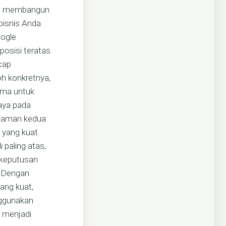
lam membangun
bisnis Anda
oogle
osisi teratas
“cap
oh konkretnya,
ama untuk
caya pada
halaman kedua
s yang kuat.
 paling atas,
 keputusan
. Dengan
ang kuat,
nggunakan
k menjadi