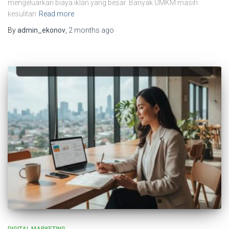
mengeluarkan biaya iklan yang besar. Banyak UMKM masih
kesulitan
Read more
By
admin_ekonov
,
2 months
ago
DIGITAL MARKETING