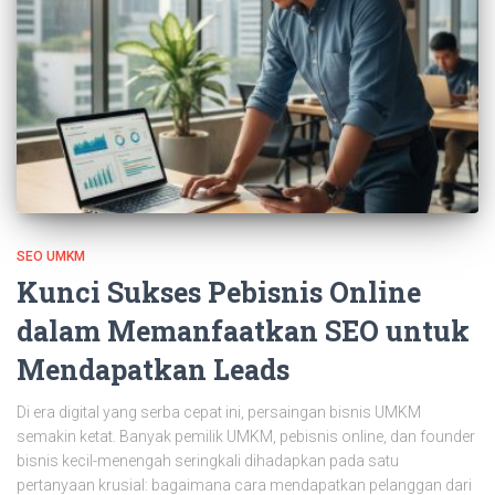
SEO UMKM
Kunci Sukses Pebisnis Online
dalam Memanfaatkan SEO untuk
Mendapatkan Leads
Di era digital yang serba cepat ini, persaingan bisnis UMKM
semakin ketat. Banyak pemilik UMKM, pebisnis online, dan founder
bisnis kecil-menengah seringkali dihadapkan pada satu
pertanyaan krusial: bagaimana cara mendapatkan pelanggan dari