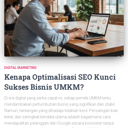
DIGITAL MARKETING
Kenapa Optimalisasi SEO Kunci
Sukses Bisnis UMKM?
Di era digital yang serba cepat ini, setiap pemilik UMKM tentu
mendambakan pertumbuhan bisnis yang signifikan dan stabil.
Namun, tantangan yang dihadapi tidaklah kecil. Persaingan kian
ketat, dan seringkali kendala utama adalah bagaimana cara
mendapatkan pelanggan dari Google secara konsisten tanpa