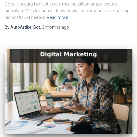
Google secara konsisten dan meningkatkan omzet secara
signifikan? Mereka juga bertanya-tanya, bagaimana cara scale up
bisnis UMKM mereka
Read more
By
AutoArtikel Bot
,
3 months
ago