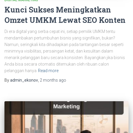
Kunci Sukses Meningkatkan
Omzet UMKM Lewat SEO Konten
Di era digital yang serba cepat ini, setiap pemilik UMKM tentu
mendambakan pertumbuhan bisnis yang signifikan, bukan?
Namun, seringkali kita dihadapkan pada tantangan besar seperti
minimnya visibilitas, persaingan ketat, dan kesulitan dalam
menarik pelanggan baru secara konsisten. Bayangkan jika bisnis
Anda bisa secara otomatis ditemukan oleh ribuan calon
pelanggan hanya
Read more
By
admin_ekonov
,
2 months
ago