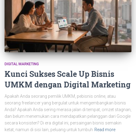
DIGITAL MARKETING
Kunci Sukses Scale Up Bisnis
UMKM dengan Digital Marketing
Apakah Anda seorang pemilik UMKM, pebisnis online, atau
seorang freelancer yang bergulat untuk mengembangkan bisnis
Anda? Apakah Anda sering merasa jalan di tempat, omzet stagnan,
dan belum menemukan cara mendapatkan pelanggan dari Google
secara konsisten? Di era digital ini, persaingan bisnis semakin
ketat, namun di sisi lain, peluang untuk tumbuh
Read more