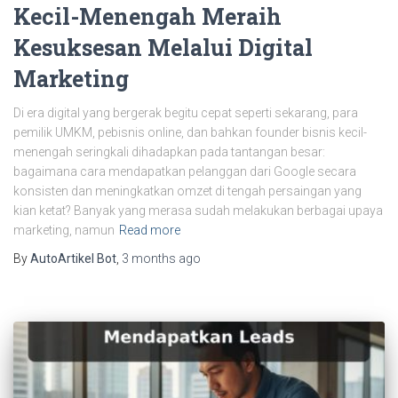
Kecil-Menengah Meraih
Kesuksesan Melalui Digital
Marketing
Di era digital yang bergerak begitu cepat seperti sekarang, para
pemilik UMKM, pebisnis online, dan bahkan founder bisnis kecil-
menengah seringkali dihadapkan pada tantangan besar:
bagaimana cara mendapatkan pelanggan dari Google secara
konsisten dan meningkatkan omzet di tengah persaingan yang
kian ketat? Banyak yang merasa sudah melakukan berbagai upaya
marketing, namun
Read more
By
AutoArtikel Bot
,
3 months
ago