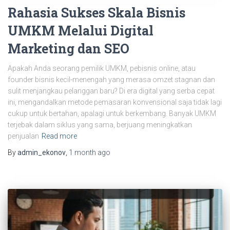
Rahasia Sukses Skala Bisnis
UMKM Melalui Digital
Marketing dan SEO
Apakah Anda seorang pemilik UMKM, pebisnis online, atau
founder bisnis kecil-menengah yang merasa omzet stagnan dan
sulit menjangkau pelanggan baru? Di era digital yang serba cepat
ini, mengandalkan metode pemasaran konvensional saja tidak lagi
cukup untuk bertahan, apalagi untuk berkembang. Banyak UMKM
terjebak dalam siklus yang sama, berjuang meningkatkan
penjualan
Read more
By
admin_ekonov
,
1 month
ago