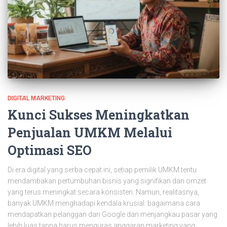
DIGITAL MARKETING
Kunci Sukses Meningkatkan
Penjualan UMKM Melalui
Optimasi SEO
Di era digital yang serba cepat ini, setiap pemilik UMKM tentu
mendambakan pertumbuhan bisnis yang signifikan dan omzet
yang terus meningkat secara konsisten. Namun, realitasnya,
banyak UMKM menghadapi kendala krusial: bagaimana cara
mendapatkan pelanggan dari Google dan menjangkau pasar yang
lebih luas tanpa harus menguras anggaran marketing yang