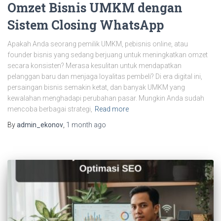
Omzet Bisnis UMKM dengan
Sistem Closing WhatsApp
Apakah Anda seorang pemilik UMKM, pebisnis online, atau
founder bisnis yang sedang berjuang untuk meningkatkan omzet
secara konsisten? Merasa kesulitan untuk mendapatkan
pelanggan baru dan menjaga loyalitas pembeli? Di era digital ini,
persaingan bisnis semakin ketat, dan banyak UMKM yang
kewalahan menghadapi perubahan pasar. Mungkin Anda sudah
mencoba berbagai strategi,
Read more
By
admin_ekonov
,
1 month
ago