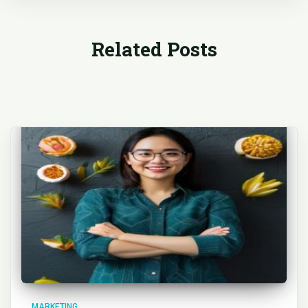
Related Posts
MARKETING