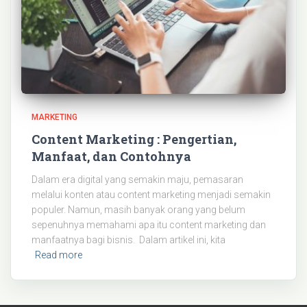
MARKETING
Content Marketing : Pengertian,
Manfaat, dan Contohnya
Dalam era digital yang semakin maju, pemasaran
melalui konten atau content marketing menjadi semakin
populer. Namun, masih banyak orang yang belum
sepenuhnya memahami apa itu content marketing dan
manfaatnya bagi bisnis. Dalam artikel ini, kita
Read more