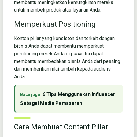
membantu meningkatkan kemungkinan mereka
untuk membeli produk atau layanan Anda.
Memperkuat Positioning
Konten pillar yang konsisten dan terkait dengan
bisnis Anda dapat membantu memperkuat
positioning merek Anda di pasar. Ini dapat
membantu membedakan bisnis Anda dari pesaing
dan memberikan nilai tambah kepada audiens
Anda.
6 Tips Menggunakan Influencer
Sebagai Media Pemasaran
Cara Membuat Content Pillar