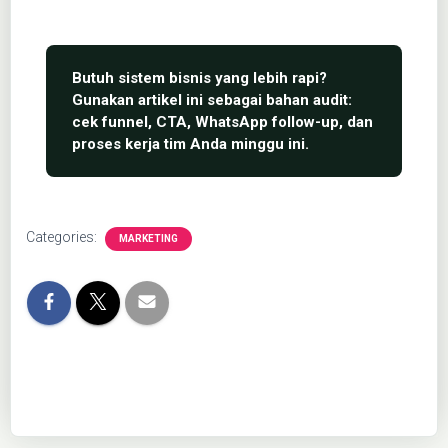
Categories:
MARKETING