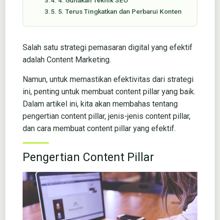
4. Gunakan Teknik SEO
5. Terus Tingkatkan dan Perbarui Konten
Salah satu strategi pemasaran digital yang efektif
adalah Content Marketing.
Namun, untuk memastikan efektivitas dari strategi
ini, penting untuk membuat content pillar yang baik.
Dalam artikel ini, kita akan membahas tentang
pengertian content pillar, jenis-jenis content pillar,
dan cara membuat content pillar yang efektif.
Pengertian Content Pillar